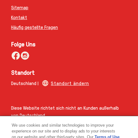
Fragen
Sitemap
Kontakt
Häufig gestellte Fragen
Folge Uns
Standort
Deutschland |
Standort ändern
Diese Website richtet sich nicht an Kunden außerhalb
von Deutschland.
We use cookies and similar technologies to improve your
experience on our site and to display ads to your interests
© 2026 The Magnum Ice Cream Company.
on our website and other third-party sites. Our
Terms of Use